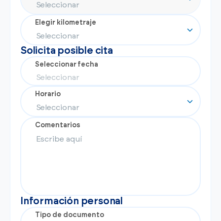
Ver todos los modelos
Promociones
Flotas
Elegir kilometraje
Vende tu auto
Ir a todos los Autos Nuevos
Financiamiento
Solicita posible cita
Noticias
Seleccionar fecha
Centro de ayuda
Horario
Comentarios
Información personal
Tipo de documento