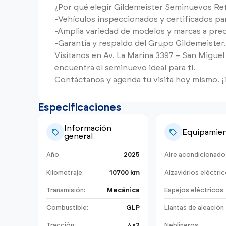
¿Por qué elegir Gildemeister Seminuevos Ret
-Vehículos inspeccionados y certificados par
-Amplia variedad de modelos y marcas a prec
-Garantía y respaldo del Grupo Gildemeister.
Visítanos en Av. La Marina 3397 – San Miguel
encuentra el seminuevo ideal para ti.
Contáctanos y agenda tu visita hoy mismo. ¡
Especificaciones
Información
Equipamie
general
Año
2025
Aire acondicionado
Kilometraje:
10700 km
Alzavidrios eléctri
Transmisión:
Mecánica
Espejos eléctricos
Combustible:
GLP
Llantas de aleación
Tracción:
4x2
Neblineros