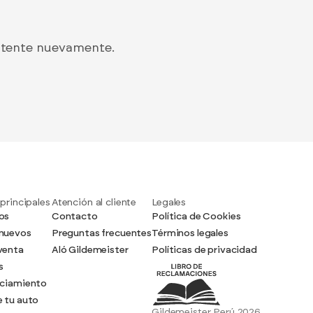
intente nuevamente.
 principales
Atención al cliente
Legales
os
Contacto
Política de Cookies
nuevos
Preguntas frecuentes
Términos legales
venta
Aló Gildemeister
Políticas de privacidad
s
nciamiento
 tu auto
Gildemeister Perú 2026