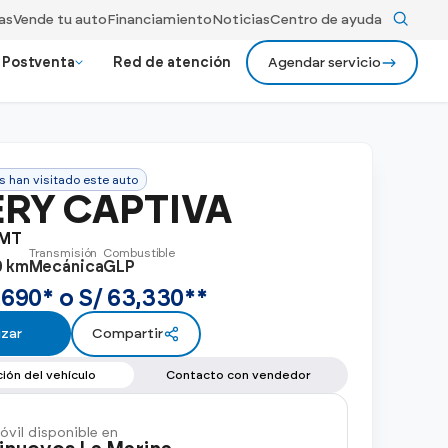
as
Vende tu auto
Financiamiento
Noticias
Centro de ayuda
Postventa
Red de atención
Agendar servicio
evos Premium
ios
24/7 Gildemeister assist
s han visitado este auto
ionados bajo rigurosos criterios
Ver más
Recojo y entrega a domicilio
Ver todos los
RY CAPTIVA
y rendimiento.
modelos
Ver todos los beneficios
 MT
Transmisión
Combustible
0 km
Mecánica
GLP
,690* o S/ 63,330**
zar
Compartir
ión del vehículo
Contacto con vendedor
vil disponible en