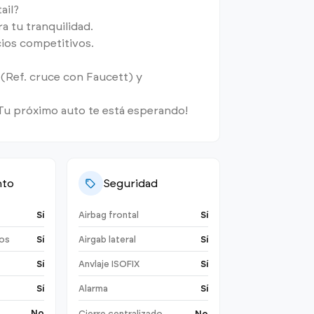
ail?
a tu tranquilidad.
ios competitivos.
 (Ref. cruce con Faucett) y
Tu próximo auto te está esperando!
nto
Seguridad
Sí
Airbag frontal
Sí
cos
Sí
Airgab lateral
Sí
Sí
Anvlaje ISOFIX
Sí
Sí
Alarma
Sí
No