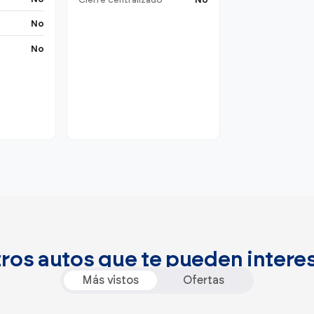
Cierre centralizado
No
No
No
ros autos que te pueden intere
Más vistos
Ofertas