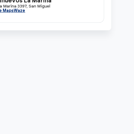
nuevos La Marina
La Marina 3397, San Miguel
e Maps
Waze