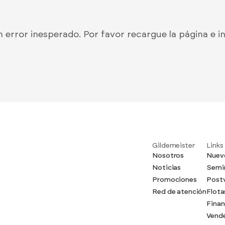
n error inesperado. Por favor recargue la página e 
Gildemeister
Links
Nosotros
Nuev
Noticias
Semi
Promociones
Post
Red de atención
Flota
Fina
Vende