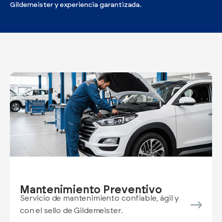
Ver todos los modelos
Promociones
Gildemeister y experiencia garantizada.
Flotas
Vende tu auto
Ir a todos los Autos Nuevos
Financiamiento
Noticias
Centro de ayuda
Mantenimiento Preventivo
Servicio de mantenimiento confiable, ágil y
con el sello de Gildemeister.