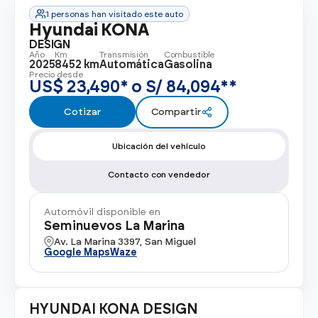
Ver todos los modelos
Promociones
1 personas han visitado este auto
Flotas
Hyundai KONA
Vende tu auto
Ir a todos los Autos Nuevos
DESIGN
Año
Km
Transmisión
Combustible
Financiamiento
2025
8452 km
Automática
Gasolina
Precio desde
Noticias
US$ 23,490* o S/ 84,094**
Centro de ayuda
Cotizar
Compartir
Ubicación del vehículo
Contacto con vendedor
Automóvil disponible en
Seminuevos La Marina
Av. La Marina 3397, San Miguel
Google Maps
Waze
HYUNDAI KONA DESIGN