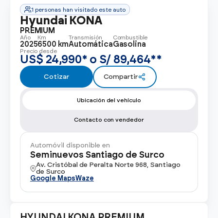
Ver todos los modelos
Promociones
1 personas han visitado este auto
Flotas
Hyundai KONA
Vende tu auto
Ir a todos los Autos Nuevos
PREMIUM
Año
Km
Transmisión
Combustible
Financiamiento
2025
6500 km
Automática
Gasolina
Precio desde
Noticias
US$ 24,990* o S/ 89,464**
Centro de ayuda
Cotizar
Compartir
Ubicación del vehículo
Contacto con vendedor
Automóvil disponible en
Seminuevos Santiago de Surco
Av. Cristóbal de Peralta Norte 968, Santiago
de Surco
Google Maps
Waze
HYUNDAI KONA PREMIUM