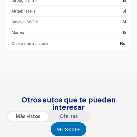
Airbag frontal
Sí
Airgab lateral
Sí
Anvlaje ISOFIX
Sí
Alarma
Sí
Cierre centralizado
No
Otros autos que te pueden
interesar
Más vistos
Ofertas
Ver todos