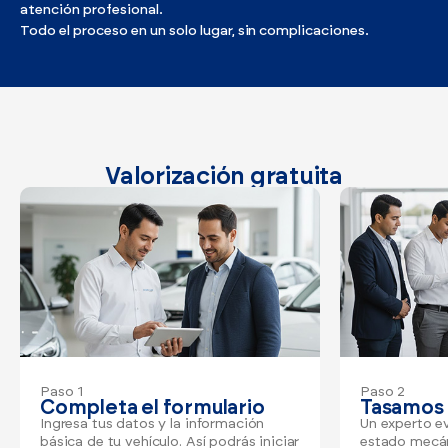
Ver todos los modelos
Promociones
atención profesional.
Todo el proceso en un solo lugar, sin complicaciones.
Flotas
Vende tu auto
Ir a todos los Autos Nuevos
Financiamiento
Noticias
Centro de ayuda
Valorización gratuita
Paso 1
Paso 2
Completa el formulario
Tasamos 
Ingresa tus datos y la información
Un experto ev
básica de tu vehículo. Así podrás iniciar
estado mecán