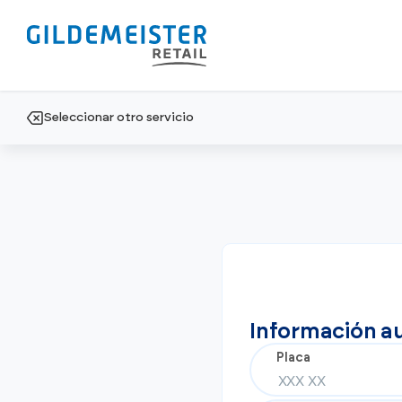
Seleccionar otro servicio
Servicios
Autos seminuevos Retail
Mantenimiento
Encuentra el vehículo ideal con el resp
Quick service
Ver todos los
garantía que solo Gildemeister te ofre
Reparaciones
modelos
Carrocería y pintura
Información a
Placa