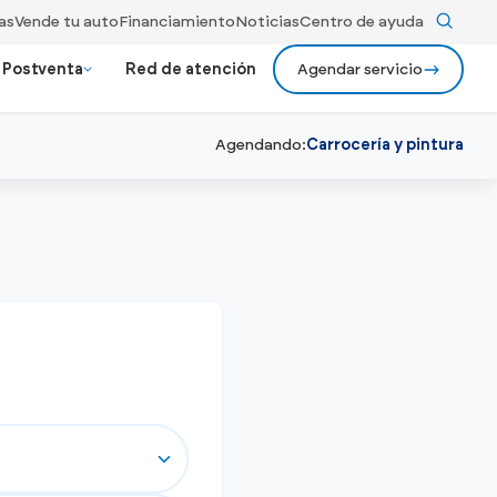
as
Vende tu auto
Financiamiento
Noticias
Centro de ayuda
Postventa
Red de atención
Agendar servicio
Agendando:
Carrocería y pintura
evos Premium
ios
24/7 Gildemeister assist
ionados bajo rigurosos criterios
Ver más
Recojo y entrega a domicilio
Ver todos los
y rendimiento.
modelos
Ver todos los beneficios