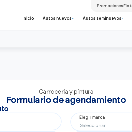
Promociones
Flot
Inicio
Autos nuevos
Autos seminuevos
Autos seminu
Benefic
Repuestos originales
aldo y la
Vehículos selecc
Ver más
Mobile Service
Ver todos los
ce.
de exclusividad 
Accesorios
modelos
Ver todos los servicios
Ir a todos los Autos Seminuevos
Ir a todos los Autos Nuevos
Ir a todo Postventa
Carrocería y pintura
Formulario de agendamiento
uto
Elegir marca