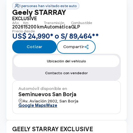
Ver todos los modelos
Promociones
1 personas han visitado este auto
Flotas
Geely STARRAY
Vende tu auto
Ir a todos los Autos Nuevos
EXCLUSIVE
Año
Km
Transmisión
Combustible
Financiamiento
2026
15200 km
Automática
GLP
Precio desde
Noticias
US$ 24,990* o S/ 89,464**
Centro de ayuda
Cotizar
Compartir
Ubicación del vehículo
Contacto con vendedor
Automóvil disponible en
Seminuevos San Borja
Av. Aviación 2602, San Borja
Google Maps
Waze
GEELY STARRAY EXCLUSIVE