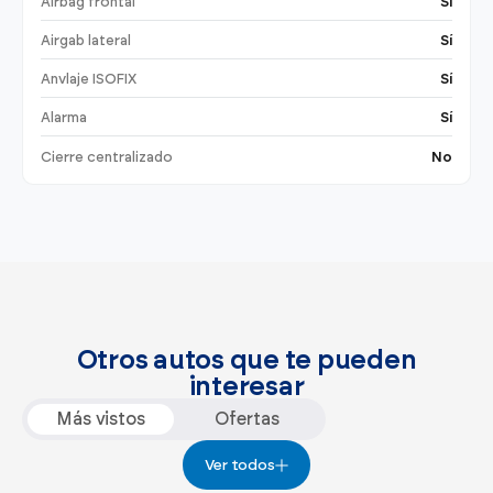
Airbag frontal
Sí
Airgab lateral
Sí
Anvlaje ISOFIX
Sí
Alarma
Sí
Cierre centralizado
No
Otros autos que te pueden
interesar
Más vistos
Ofertas
Ver todos