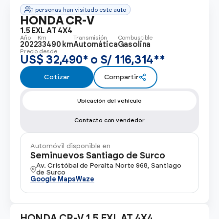
Ver todos los modelos
Promociones
1 personas han visitado este auto
Flotas
HONDA CR-V
Vende tu auto
Ir a todos los Autos Nuevos
1.5 EXL AT 4X4
Año
Km
Transmisión
Combustible
Financiamiento
2022
33490 km
Automática
Gasolina
Precio desde
Noticias
US$ 32,490* o S/ 116,314**
Centro de ayuda
Cotizar
Compartir
Ubicación del vehículo
Contacto con vendedor
Automóvil disponible en
Seminuevos Santiago de Surco
Av. Cristóbal de Peralta Norte 968, Santiago
de Surco
Google Maps
Waze
HONDA CR-V 1.5 EXL AT 4X4