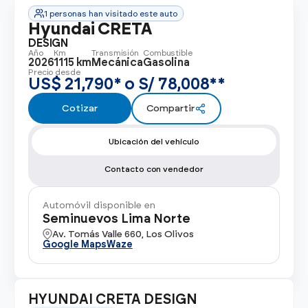
Ver todos los modelos
Promociones
1 personas han visitado este auto
Flotas
Hyundai CRETA
Vende tu auto
Ir a todos los Autos Nuevos
DESIGN
Año
Km
Transmisión
Combustible
Financiamiento
2026
1115 km
Mecánica
Gasolina
Precio desde
Noticias
US$ 21,790* o S/ 78,008**
Centro de ayuda
Cotizar
Compartir
Ubicación del vehículo
Contacto con vendedor
Automóvil disponible en
Seminuevos Lima Norte
Av. Tomás Valle 660, Los Olivos
Google Maps
Waze
HYUNDAI CRETA DESIGN