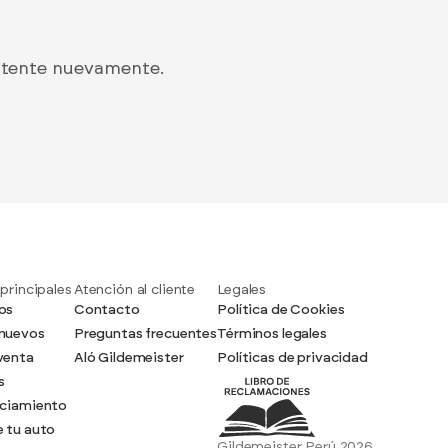
intente nuevamente.
 principales
Atención al cliente
Legales
os
Contacto
Política de Cookies
nuevos
Preguntas frecuentes
Términos legales
venta
Aló Gildemeister
Políticas de privacidad
s
nciamiento
 tu auto
Gildemeister Perú 2026