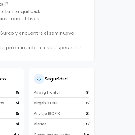
ail?
a tu tranquilidad.
ios competitivos.
, Surco y encuentra el seminuevo
Tu próximo auto te está esperando!
nto
Seguridad
Sí
Airbag frontal
Sí
cos
Sí
Airgab lateral
Sí
Sí
Anvlaje ISOFIX
Sí
Sí
Alarma
Sí
No