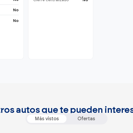
Cierre centralizado
No
No
No
ros autos que te pueden intere
Más vistos
Ofertas