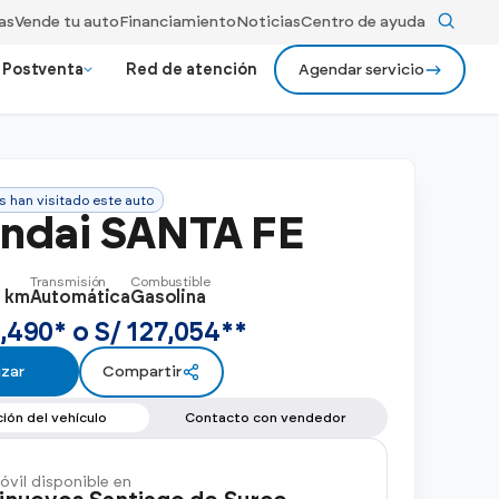
as
Vende tu auto
Financiamiento
Noticias
Centro de ayuda
Postventa
Red de atención
Agendar servicio
evos Premium
ios
24/7 Gildemeister assist
s han visitado este auto
ionados bajo rigurosos criterios
Ver más
Recojo y entrega a domicilio
Ver todos los
ndai SANTA FE
y rendimiento.
modelos
Ver todos los beneficios
Transmisión
Combustible
0 km
Automática
Gasolina
,490* o S/ 127,054**
zar
Compartir
ión del vehículo
Contacto con vendedor
vil disponible en