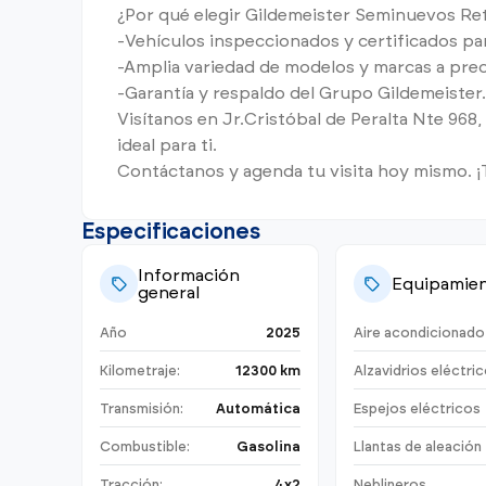
¿Por qué elegir Gildemeister Seminuevos Ret
-Vehículos inspeccionados y certificados par
-Amplia variedad de modelos y marcas a prec
-Garantía y respaldo del Grupo Gildemeister.
Visítanos en Jr.Cristóbal de Peralta Nte 968
ideal para ti.
Contáctanos y agenda tu visita hoy mismo. ¡
Especificaciones
Información
Equipamie
general
Año
2025
Aire acondicionado
Kilometraje:
12300 km
Alzavidrios eléctri
Transmisión:
Automática
Espejos eléctricos
Combustible:
Gasolina
Llantas de aleación
Tracción:
4x2
Neblineros