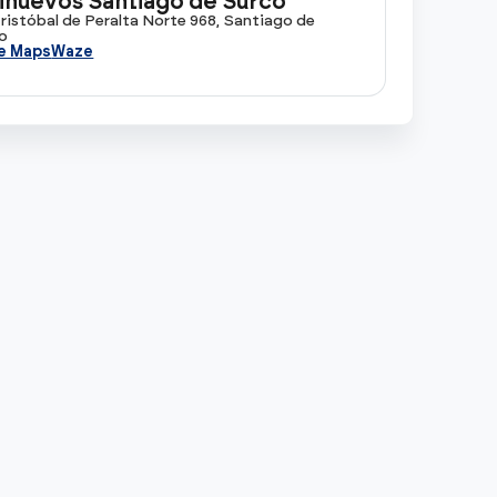
nuevos Santiago de Surco
Cristóbal de Peralta Norte 968, Santiago de
o
e Maps
Waze