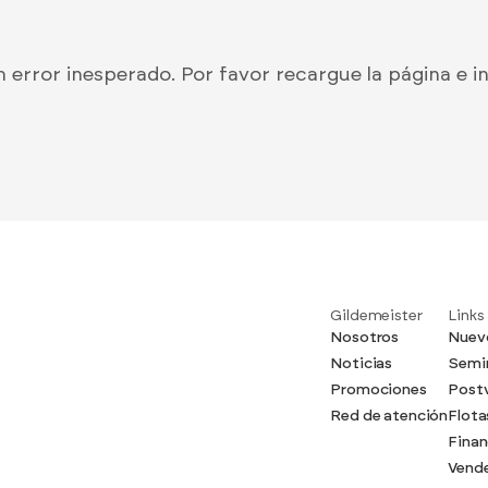
n error inesperado. Por favor recargue la página e 
Gildemeister
Links
Nosotros
Nuev
Noticias
Semi
Promociones
Post
Red de atención
Flota
Fina
Vende