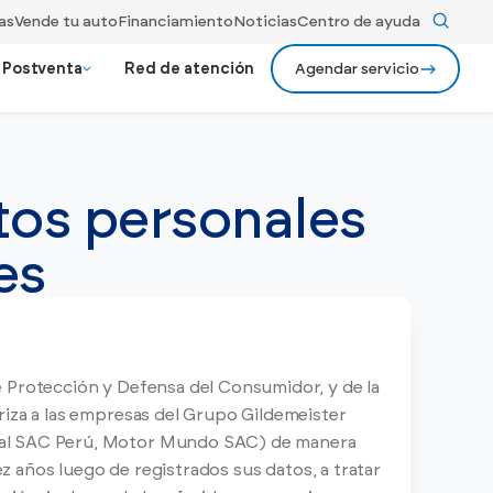
as
Vende tu auto
Financiamiento
Noticias
Centro de ayuda
Postventa
Red de atención
Agendar servicio
evos Premium
ios
24/7 Gildemeister assist
tos personales
ionados bajo rigurosos criterios
Ver más
Recojo y entrega a domicilio
Ver todos los
y rendimiento.
modelos
Ver todos los beneficios
es
 Protección y Defensa del Consumidor, y de la
riza a las empresas del Grupo Gildemeister
nal SAC Perú, Motor Mundo SAC) de manera
ez años luego de registrados sus datos, a tratar