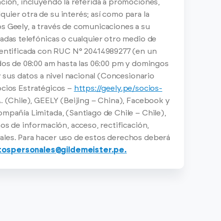
ación, incluyendo la referida a promociones,
uier otra de su interés; así como para la
s Geely, a través de comunicaciones a su
madas telefónicas o cualquier otro medio de
entificada con RUC N° 20414989277 (en un
ados de 08:00 am hasta las 06:00 pm y domingos
r sus datos a nivel nacional (Concesionario
Socios Estratégicos –
https://geely.pe/socios-
. (Chile), GEELY (Beijing – China), Facebook y
ompañía Limitada, (Santiago de Chile – Chile),
hos de información, acceso, rectificación,
ales. Para hacer uso de estos derechos deberá
ospersonales@gildemeister.pe.