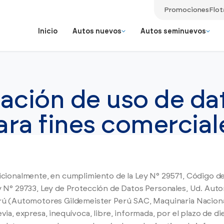
Promociones
Flot
Inicio
Autos nuevos
Autos seminuevos
Autos seminu
Benefic
Repuestos originales
ación de uso de da
aldo y la
Vehículos selecc
Ver más
Mobile Service
Ver todos los
ce.
de exclusividad 
Accesorios
modelos
ara fines comercial
Ver todos los servicios
Ir a todos los Autos Seminuevos
Ir a todos los Autos Nuevos
Ir a todo Postventa
icionalmente, en cumplimiento de la Ley N° 29571, Código de
 N° 29733, Ley de Protección de Datos Personales, Ud. Auto
rú (Automotores Gildemeister Perú SAC, Maquinaria Nacio
via, expresa, inequívoca, libre, informada, por el plazo de di