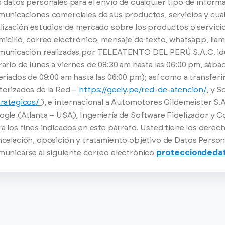
 datos personales para el envío de cualquier tipo de inform
unicaciones comerciales de sus productos, servicios y cualq
lización estudios de mercado sobre los productos o servicio
icilio, correo electrónico, mensaje de texto, whatsapp, lla
municación realizadas por TELEATENTO DEL PERÚ S.A.C. id
ario de lunes a viernes de 08:30 am hasta las 06:00 pm, sáb
eriados de 09:00 am hasta las 06:00 pm); así como a transferi
torizados de la Red –
https://geely.pe/red-de-atencion/
, y 
trategicos/
), e internacional a Automotores Gildemeister S.A
gle (Atlanta – USA), Ingeniería de Software Fidelizador y C
a los fines indicados en este párrafo. Usted tiene los derec
ncelación, oposición y tratamiento objetivo de Datos Person
municarse al siguiente correo electrónico
protecciondedat