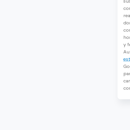
sus
com
rea
dom
co
hor
y f
Au
es
Goo
par
ca
co