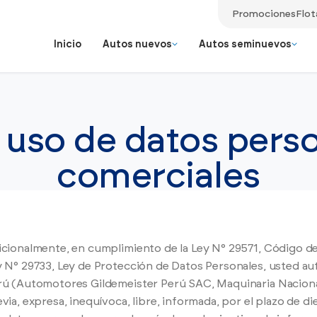
Promociones
Flot
Inicio
Autos nuevos
Autos seminuevos
Autos seminu
Benefic
Repuestos originales
 uso de datos perso
aldo y la
Vehículos selecc
Ver más
Mobile Service
Ver todos los
ce.
de exclusividad 
Accesorios
modelos
comerciales
Ver todos los servicios
Ir a todos los Autos Seminuevos
Ir a todos los Autos Nuevos
Ir a todo Postventa
icionalmente, en cumplimiento de la Ley N° 29571, Código de
 N° 29733, Ley de Protección de Datos Personales, usted au
rú (Automotores Gildemeister Perú SAC, Maquinaria Nacio
via, expresa, inequívoca, libre, informada, por el plazo de di