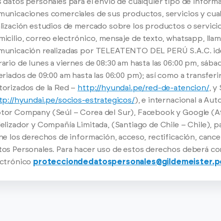
 datos personales para el envío de cualquier tipo de inform
unicaciones comerciales de sus productos, servicios y cualq
lización estudios de mercado sobre los productos o servici
icilio, correo electrónico, mensaje de texto, whatsapp, lla
municación realizadas por TELEATENTO DEL PERÚ S.A.C. id
ario de lunes a viernes de 08:30 am hasta las 06:00 pm, sáb
eriados de 09:00 am hasta las 06:00 pm); así como a transferi
torizados de la Red –
http://hyundai.pe/red-de-atencion/
, y
tp://hyundai.pe/socios-estrategicos/
), e internacional a Au
tor Company (Seúl – Corea del Sur), Facebook y Google (Atl
elizador y Compañía Limitada, (Santiago de Chile – Chile), p
ne los derechos de información, acceso, rectificación, cance
tos Personales. Para hacer uso de estos derechos deberá co
ectrónico
protecciondedatospersonales@gildemeister.p