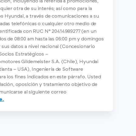
ación, incluyendo la referida a promociones,
uier otra de su interés; así como para la
os Hyundai, a través de comunicaciones a su
madas telefónicas o cualquier otro medio de
entificada con RUC N° 20414989277 (en un
ados de 08:00 am hasta las 06:00 pm y domingos
r sus datos a nivel nacional (Concesionario
 Socios Estratégicos –
tomotores Gildemeister S.A. (Chile), Hyundai
anta – USA), Ingeniería de Software
ara los fines indicados en este párrafo. Usted
lación, oposición y tratamiento objetivo de
municarse al siguiente correo
e.