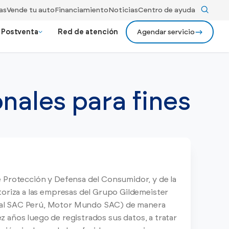
as
Vende tu auto
Financiamiento
Noticias
Centro de ayuda
Postventa
Red de atención
Agendar servicio
evos Premium
ios
24/7 Gildemeister assist
nales para fines
ionados bajo rigurosos criterios
Ver más
Recojo y entrega a domicilio
Ver todos los
y rendimiento.
modelos
Ver todos los beneficios
 Protección y Defensa del Consumidor, y de la
toriza a las empresas del Grupo Gildemeister
nal SAC Perú, Motor Mundo SAC) de manera
ez años luego de registrados sus datos, a tratar