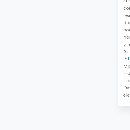
sus
com
rea
dom
co
hor
y f
Au
ht
Mo
Fid
tie
Da
el