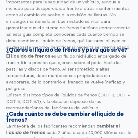
Ver todos los modelos
Promociones
importantes para la seguridad de un vehículo, aunque a
menudo pasa desapercibido frente a otros mantenimientos
Flotas
como el cambio de aceite o la revisión de llantas. Sin
Vende tu auto
Ir a todos los Autos Nuevos
embargo, mantenerlo en buen estado es vital para
Financiamiento
garantizar que el sistema de frenos funcione correctamente.
Noticias
En esta guía completa conocerás cada cuánto tiempo se
debe cambiar el líquido de frenos, qué factores influyen en
Centro de ayuda
su desgaste y cómo identificar si necesita ser reemplazado.
¿Qué es el líquido de frenos y para qué sirve?
El líquido de frenos
es un fluido hidráulico encargado de
transmitir la presión que ejerces sobre el pedal hacia las
pastillas y discos de freno. Al ser sometido a altas
temperaturas, debe mantener sus propiedades sin
evaporarse, de lo contrario el frenado se vuelve ineficaz y
peligroso.
Existen distintos tipos de líquidos de frenos (DOT 3, DOT 4,
DOT 5, DOT 5.1), y la elección depende de las
recomendaciones del fabricante del vehículo.
¿Cada cuánto se debe cambiar el líquido de
frenos?
La mayoría de los fabricantes recomiendan
cambiar el
líquido de freno
s
cada 2 años o cada 40,000 kilómetros, lo