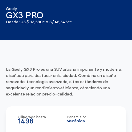
Ver todos los modelos
Promociones
Geely
Flotas
GX3 PRO
Vende tu auto
Ir a todos los Autos Nuevos
Desde: US$ 13,690* o S/ 46,546**
Financiamiento
Noticias
Centro de ayuda
La Geely GX3 Pro es una SUV urbana imponente y moderna,
diseñada para destacar en la ciudad. Combina un diseño
renovado, tecnología avanzada, altos estándares de
seguridad y un rendimiento eficiente, ofreciendo una
excelente relación precio–calidad.
Cilindrada hasta
Transmisión
1498
Mecánica