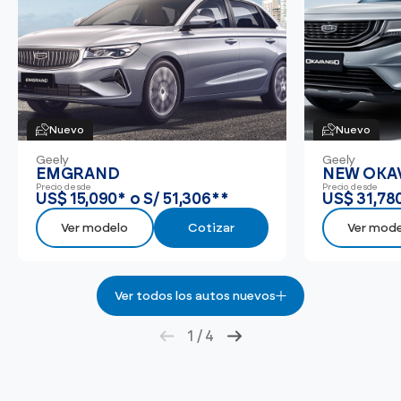
Nuevo
Nuevo
Geely
Geely
EMGRAND
NEW OKA
Precio desde
Precio desde
US$ 15,090* o S/ 51,306**
US$ 31,780
Ver modelo
Cotizar
Ver mod
Ver todos los autos nuevos
1
/
4