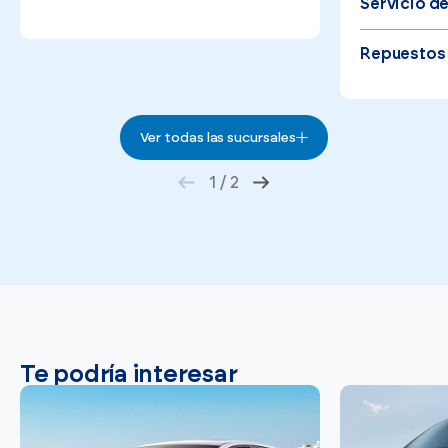
Servicio d
Repuestos 
Ver todas las sucursales
1
/
2
Te podría interesar