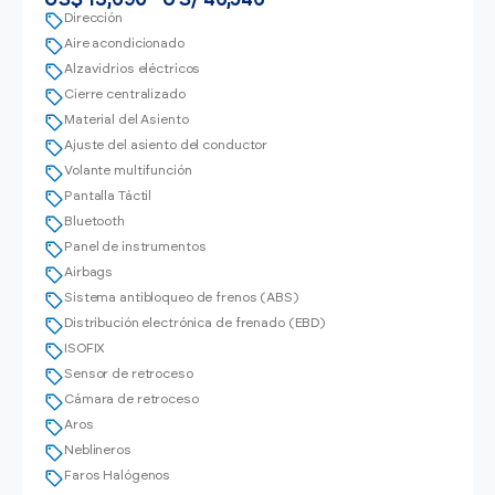
US$ 13,690* o S/ 46,546**
Dirección
Aire acondicionado
Alzavidrios eléctricos
Cierre centralizado
Material del Asiento
Ajuste del asiento del conductor
Volante multifunción
Pantalla Táctil
Bluetooth
Panel de instrumentos
Airbags
Sistema antibloqueo de frenos (ABS)
Distribución electrónica de frenado (EBD)
ISOFIX
Sensor de retroceso
Cámara de retroceso
Aros
Neblineros
Faros Halógenos