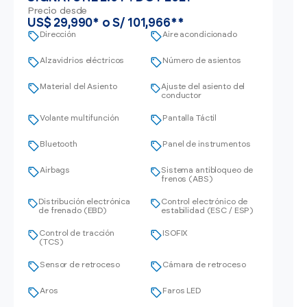
Precio desde
US$ 29,990* o S/ 101,966**
Dirección
Aire acondicionado
Alzavidrios eléctricos
Número de asientos
Material del Asiento
Ajuste del asiento del
conductor
Volante multifunción
Pantalla Táctil
Bluetooth
Panel de instrumentos
Airbags
Sistema antibloqueo de
frenos (ABS)
Distribución electrónica
Control electrónico de
de frenado (EBD)
estabilidad (ESC / ESP)
Control de tracción
ISOFIX
(TCS)
Sensor de retroceso
Cámara de retroceso
Aros
Faros LED