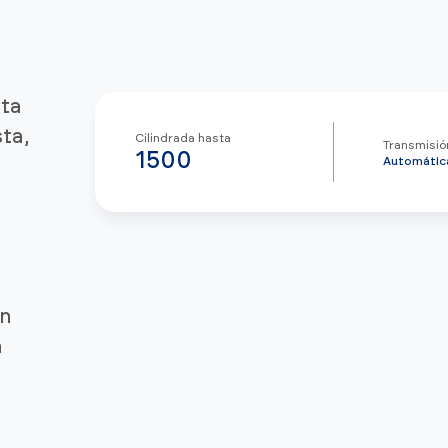
eta
ta,
Cilindrada hasta
Transmisió
1500
Automátic
an
a