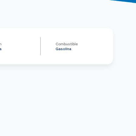
n
Combustible
a
Gasolina