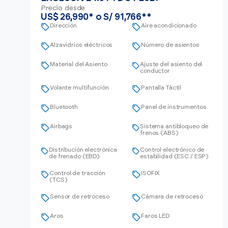
Precio desde
US$ 26,990* o S/ 91,766**
Dirección
Aire acondicionado
Alzavidrios eléctricos
Número de asientos
Material del Asiento
Ajuste del asiento del
conductor
Volante multifunción
Pantalla Táctil
Bluetooth
Panel de instrumentos
Airbags
Sistema antibloqueo de
frenos (ABS)
Distribución electrónica
Control electrónico de
de frenado (EBD)
estabilidad (ESC / ESP)
Control de tracción
ISOFIX
(TCS)
Sensor de retroceso
Cámara de retroceso
Aros
Faros LED