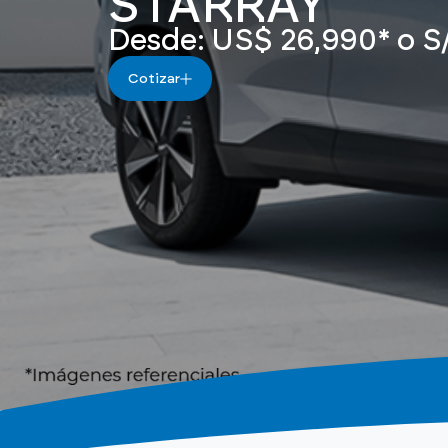
STARRAY
Desde: US$ 26,990* o S/
Cotizar