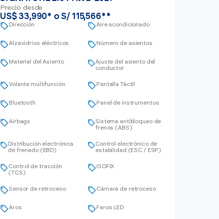
Precio desde
US$ 33,990* o S/ 115,566**
Dirección
Aire acondicionado
Alzavidrios eléctricos
Número de asientos
Material del Asiento
Ajuste del asiento del
conductor
Volante multifunción
Pantalla Táctil
Bluetooth
Panel de instrumentos
Airbags
Sistema antibloqueo de
frenos (ABS)
Distribución electrónica
Control electrónico de
de frenado (EBD)
estabilidad (ESC / ESP)
Control de tracción
ISOFIX
(TCS)
Sensor de retroceso
Cámara de retroceso
Aros
Faros LED