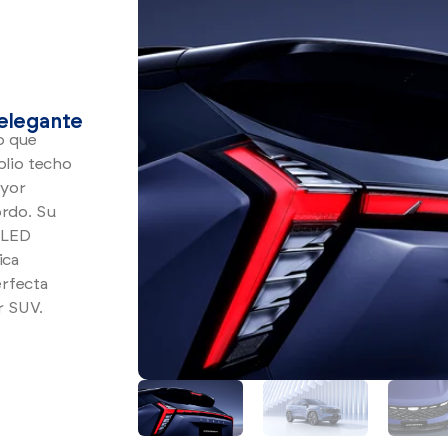
 elegante
o que
plio techo
ayor
ordo. Su
 LED
ica
erfecta
r SUV.