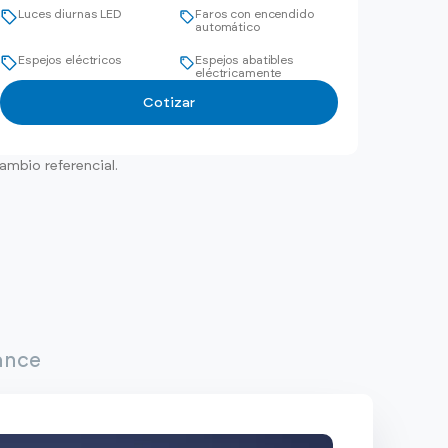
Luces diurnas LED
Faros con encendido
automático
Espejos eléctricos
Espejos abatibles
eléctricamente
Cotizar
ambio referencial.
ance